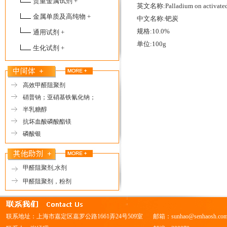
贵重金属试剂 +
英文名称:Palladium on activated
金属单质及高纯物 +
中文名称:钯炭
规格:10.0%
通用试剂 +
单位:100g
生化试剂 +
高效甲醛阻聚剂
硝普钠；亚硝基铁氰化钠；
半乳糖醇
抗坏血酸磷酸酯镁
磷酸银
甲醛阻聚剂,水剂
甲醛阻聚剂，粉剂
联系地址：上海市嘉定区嘉罗公路1661弄24号509室
邮箱：
sunhao@senhaosh.co